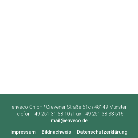
enveco GmbH
|
Grevener Straße 61c
|
48149 Münster
Telefon +49 251 31 58 10
|
Fax +49 251 38 33 516
mail@enveco.de
Impressum
Bildnachweis
Datenschutzerklärung