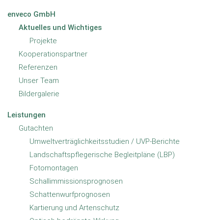
enveco GmbH
Aktuelles und Wichtiges
envec
Projekte
Kooperationspartner
Referenzen
enveco GmbH
Unser Team
Aktuelles und
Bildergalerie
Wichtiges
Leistungen
Projekte
Gutachten
Kooperationspartner
Umweltverträglichkeitsstudien / UVP-Berichte
Landschaftspflegerische Begleitpläne (LBP)
Referenzen
Fotomontagen
Unser Team
Schallimmissionsprognosen
Bildergalerie
Schattenwurfprognosen
Kartierung und Artenschutz