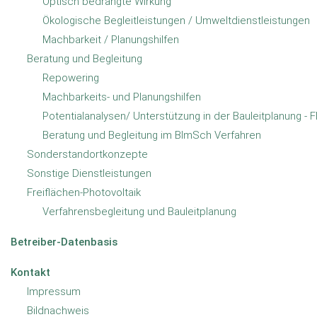
Optisch bedrängte Wirkung
Aktuelles und
Ökologische Begleitleistungen / Umweltdienstleistungen
Machbarkeit / Planungshilfen
Wichtiges
Beratung und Begleitung
Repowering
Batteriespeicher
29.07.2026
·
mehr
Machbarkeits- und Planungshilfen
Potentialanalysen/ Unterstützung in der Bauleitplanung - 
25 Jahre enveco GmbH
Beratung und Begleitung im BImSch Verfahren
25.06.2026
·
mehr
Sonderstandortkonzepte
Herzlichen Dank an Dr. Rüdiger
Sonstige Dienstleistungen
Böngeler
Freiflächen-Photovoltaik
01.07.2025
·
mehr
Verfahrensbegleitung und Bauleitplanung
2024 Weihnachtsfeier
04.12.2024
·
mehr
Betreiber-Datenbasis
alle Einträge anzeigen
Kontakt
Impressum
Wir helfen Ihnen
Bildnachweis