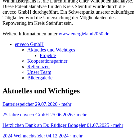
Windmasterplans ist die Durchführung einer Windpotentialanalyse.
Diese Potentialanalyse für den Kreis Steinfurt wurde durch die
enveco GmbH durchgeführt. Ein Schwerpunkt unserer zukünftigen
Tätigkeiten wird die Untersuchung der Möglichkeiten des
Repowering im Kreis Steinfurt sein.
Weitere Informationen unter
www.energieland2050.de
enveco GmbH
Aktuelles und Wichtiges
Projekte
Kooperationspartner
Referenzen
Unser Team
Bildergalerie
Aktuelles und Wichtiges
Batteriespeicher
29.07.2026
·
mehr
25 Jahre enveco GmbH
25.06.2026
·
mehr
Herzlichen Dank an Dr. Rüdiger Böngeler
01.07.2025
·
mehr
2024 Weihnachtsfeier
04.12.2024
·
mehr