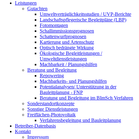
Leistungen
Gutachten
Umweltverträglichkeitsstudien / UVP-Berichte
Landschaftspflegerische Begleitpläne (LBP)
Fotomontagen
Schallimmissionsprognosen
Schattenwurfprognosen
Kartierung und Artenschutz
Optisch bedrängte Wirkung
Ökologische Begleitleistungen /
Umweltdienstleistungen
Machbarkeit / Planungshilfen
Beratung und Begleitung
Repowering
Machbarkeits- und Planungshilfen
Potentialanalysen/ Unterstützung in der
Bauleitplanung - FNP
Beratung und Begleitung im BImSch Verfahren
Sonderstandortkonzepte
Sonstige Dienstleistungen
Freiflächen-Photovoltaik
Verfahrensbegleitung und Bauleitplanung
Betreiber-Datenbasis
Kontakt
Impressum