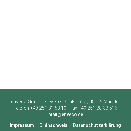
enveco GmbH
|
Grevener Straße 61c
|
48149 Münster
Telefon +49 251 31 58 10
|
Fax +49 251 38 33 516
mail@enveco.de
Impressum
Bildnachweis
Datenschutzerklärung