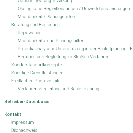
Optisch bedrängte Wirkung
Aktuelles und
Ökologische Begleitleistungen / Umweltdienstleistungen
Machbarkeit / Planungshilfen
Wichtiges
Beratung und Begleitung
Repowering
Batteriespeicher
29.07.2026
·
mehr
Machbarkeits- und Planungshilfen
Potentialanalysen/ Unterstützung in der Bauleitplanung - 
25 Jahre enveco GmbH
Beratung und Begleitung im BImSch Verfahren
25.06.2026
·
mehr
Sonderstandortkonzepte
Herzlichen Dank an Dr. Rüdiger
Sonstige Dienstleistungen
Böngeler
Freiflächen-Photovoltaik
01.07.2025
·
mehr
Verfahrensbegleitung und Bauleitplanung
2024 Weihnachtsfeier
04.12.2024
·
mehr
Betreiber-Datenbasis
alle Einträge anzeigen
Kontakt
Impressum
Wir helfen Ihnen
Bildnachweis