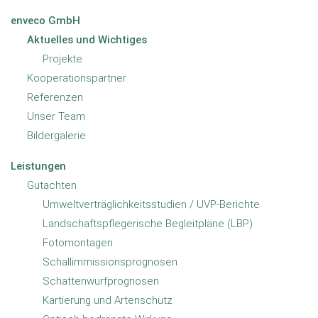
enveco GmbH
Aktuelles und Wichtiges
envec
Projekte
Kooperationspartner
Referenzen
enveco GmbH
Unser Team
Aktuelles und
Bildergalerie
Wichtiges
Leistungen
Projekte
Gutachten
Kooperationspartner
Umweltverträglichkeitsstudien / UVP-Berichte
Landschaftspflegerische Begleitpläne (LBP)
Referenzen
Fotomontagen
Unser Team
Schallimmissionsprognosen
Bildergalerie
Schattenwurfprognosen
Kartierung und Artenschutz