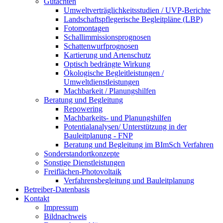
Gutachten
Umweltverträglichkeitsstudien / UVP-Berichte
Landschaftspflegerische Begleitpläne (LBP)
Fotomontagen
Schallimmissionsprognosen
Schattenwurfprognosen
Kartierung und Artenschutz
Optisch bedrängte Wirkung
Ökologische Begleitleistungen /
Umweltdienstleistungen
Machbarkeit / Planungshilfen
Beratung und Begleitung
Repowering
Machbarkeits- und Planungshilfen
Potentialanalysen/ Unterstützung in der
Bauleitplanung - FNP
Beratung und Begleitung im BImSch Verfahren
Sonderstandortkonzepte
Sonstige Dienstleistungen
Freiflächen-Photovoltaik
Verfahrensbegleitung und Bauleitplanung
Betreiber-Datenbasis
Kontakt
Impressum
Bildnachweis